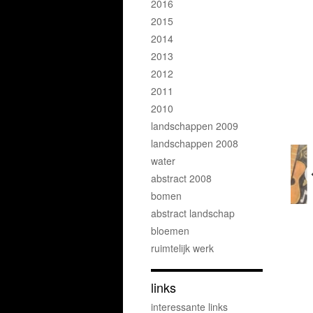
2016
2015
2014
2013
2012
2011
2010
landschappen 2009
landschappen 2008
water
abstract 2008
bomen
abstract landschap
bloemen
ruimtelijk werk
links
interessante links