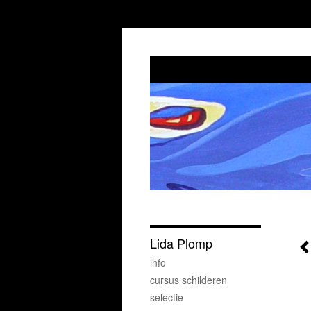
Lida Plomp
info
cursus schilderen
selectie