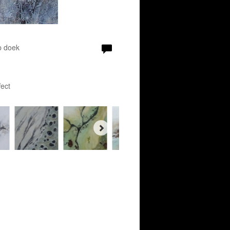
p doek
fect