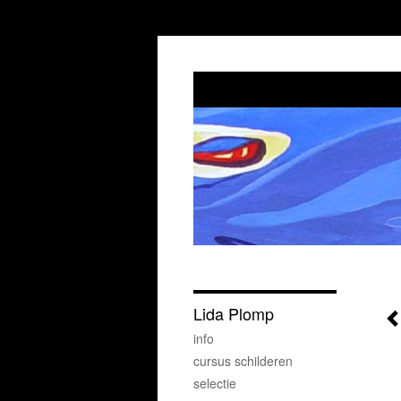
Lida Plomp
info
cursus schilderen
selectie