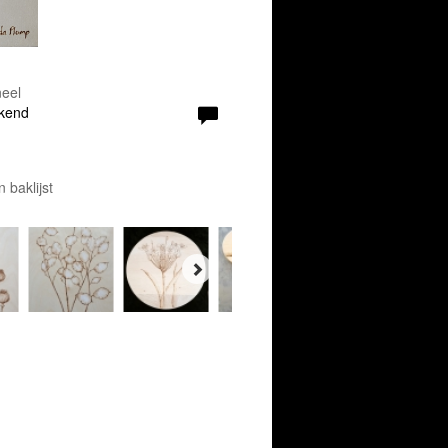
eel
ekend
 baklijst